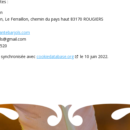
tes :
on
on, Le Ferraillon, chemin du pays haut 83170 ROUGIERS
cantebarjols.com
orbsetiuqitna
1520
é synchronisée avec
cookiedatabase.org
le 10 juin 2022.