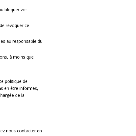
 ou bloquer vos
 de révoquer ce
les au responsable du
rons, à moins que
te politique de
ns en être informés,
chargée de la
llez nous contacter en