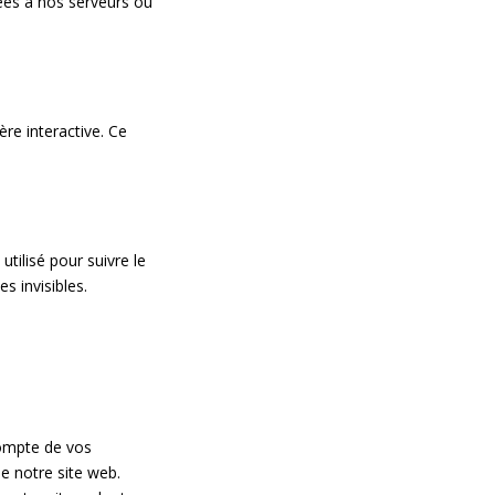
yées à nos serveurs ou
re interactive. Ce
utilisé pour suivre le
s invisibles.
compte de vos
de notre site web.