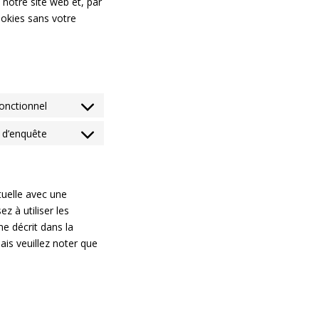
 notre site web et, par
ookies sans votre
onctionnel
Consent
to
e d’enquête
Consent
service
to
divi-
service
(elegant-
divers
tuelle avec une
themes)
z à utiliser les
e décrit dans la
ais veuillez noter que