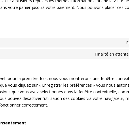
 saisir à plusieurs reprises les mêmes informations lors de la visite de
dans votre panier jusqu’à votre paiement. Nous pouvons placer ces c
F
Finalité en attent
 web pour la première fois, nous vous montrerons une fenêtre contex
 que vous cliquez sur « Enregistrer les préférences » vous nous autorise
nsions que vous avez sélectionnés dans la fenêtre contextuelle, comm
ous pouvez désactiver l’utilisation des cookies via votre navigateur, m
 fonctionner correctement.
consentement